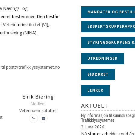
fra Nærings- og
MANDATER OG BESTIL
ementet bestemmer. Den består
: Veterinærinstituttet (VI),
EKSPERTGRUPPERAPP
turforskning (NINA).
STYRINGSGRUPPENS R
UTREDNINGER
 til post@trafikklyssystemet.no
SJØØRRET
LENKER
Eirik Biering
Medlem
AKTUELT
Veterinærinstituttet
Ny informasjon til kunnskapsgru
et
Trafikklyssystemet
2. June 2026
Nå starter arbeidet med åre