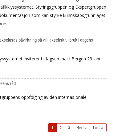
rafikklyssystemet. Styringsgruppen og Ekspertgruppen
t dokumentasjon som kan styrke kunnskapsgrunnlaget
res.
elusas påvirkning på vill laksefisk til bruk i dagens
yssystemet inviterer til fagseminar i Bergen 23. april
téens råd
tgruppens oppfølging av den internasjonale
1
2
3
Next
Last