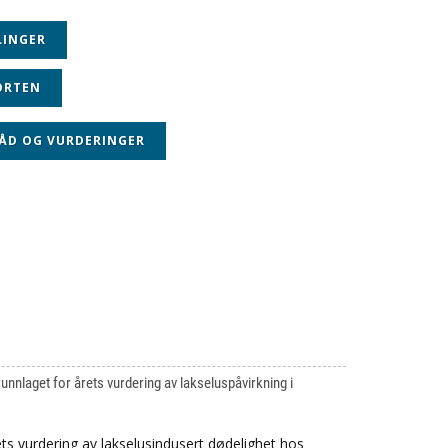
LINGER
ORTEN
ÅD OG VURDERINGER
nnlaget for årets vurdering av lakseluspåvirkning i
ts vurdering av lakselusindusert dødelighet hos